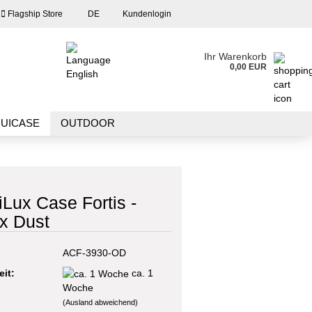
Flagship Store
DE
Kundenlogin
en
Ihr Warenkorb
0,00 EUR
ail
UICASE
OUTDOOR
swort
 PROGRAMM
FLAGSHIP STORE
Lux Case Fortis -
 erstellen
x Dust
wort vergessen?
ACF-3930-OD
eit:
ca. 1
Woche
(Ausland abweichend)