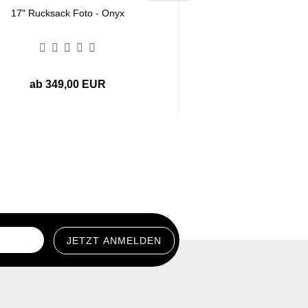
17" Rucksack Foto - Onyx
FORTIS 2155 - O
ab 349,00 EUR
379,00 