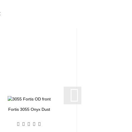
:
Fortis 3055 Onyx Dust
15" Fortis Beauty Ca