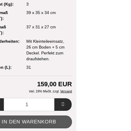
t (Kg):
3
maß
39 x 35 x 34 cm
):
maß
37 x 31 x 27 cm
):
erheiten:
Mit Kleinteileeinsatz,
26 cm Boden + 5 cm
Deckel. Perfekt zum
draufstehen.
n (L):
31
159,00 EUR
inkl. 19% MwSt. zzgl.
Versand