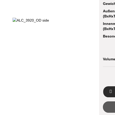
Gewich
17" Pilot Case
Außen
17" Top Loader
(BxHxT
Innen
(BxHxT
Besond
Volume