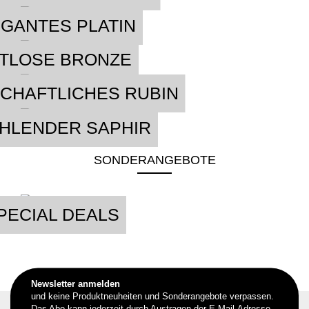
GANTES PLATIN
ITLOSE BRONZE
CHAFTLICHES RUBIN
HLENDER SAPHIR
SONDERANGEBOTE
PECIAL DEALS
Newsletter anmelden
und keine Produktneuheiten und Sonderangebote verpassen.
Das Abo kann jederzeit durch Austragen der E-Mail-Adresse