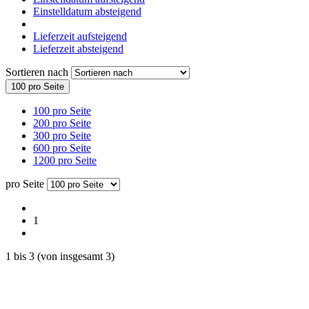
Einstelldatum absteigend
Lieferzeit aufsteigend
Lieferzeit absteigend
Sortieren nach
100 pro Seite
100 pro Seite
200 pro Seite
300 pro Seite
600 pro Seite
1200 pro Seite
pro Seite
1
1
bis
3
(von insgesamt
3
)
Newsletter anmelden
und keine Produktneuheiten und Sonderangebote verpassen. Das
Abo kann jederzeit durch Austragen der E-Mail-Adresse beendet