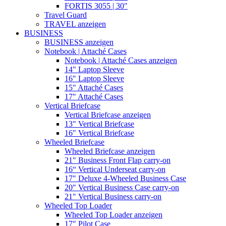
FORTIS 3055 | 30"
Travel Guard
TRAVEL anzeigen
BUSINESS
BUSINESS anzeigen
Notebook | Attaché Cases
Notebook | Attaché Cases anzeigen
14" Laptop Sleeve
16" Laptop Sleeve
15" Attaché Cases
17" Attaché Cases
Vertical Briefcase
Vertical Briefcase anzeigen
13" Vertical Briefcase
16" Vertical Briefcase
Wheeled Briefcase
Wheeled Briefcase anzeigen
21" Business Front Flap carry-on
16“ Vertical Underseat carry-on
17" Deluxe 4-Wheeled Business Case
20" Vertical Business Case carry-on
21" Vertical Business carry-on
Wheeled Top Loader
Wheeled Top Loader anzeigen
17" Pilot Case