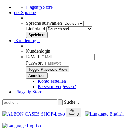
Flagship Store
de
Sprache
Sprache auswählen
Lieferland
Kundenlogin
Kundenlogin
E-Mail
Passwort
Toggle Password View
Konto erstellen
Passwort vergessen?
Flagship Store
Suche...
0