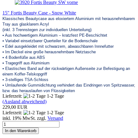
15" Fortis Beauty Case - Snow White
Klassisches Beautycase aus eloxiertem Aluminium mit herausnehmbarem
Tray aus glasklarem Acryl
(inkl. 3 Trennstegen zur individuellen Unterteilung)
• Aus hochwertigem Aluminium – kratzfest PE-Beschichtet
• Variabel einsetzbarer Querteiler für die Bodenschale
• Edel ausgekleidet mit schwarzem, abwaschbaren Innnefutter
• Im Deckel eine große herausnehmbare Netztasche
• 4 Bodenfüße aus ABS
• Tragegriff aus Aluminium
• Elastisches Band auf der rückwärtigen Außenseite zur Befestigung an
einem Koffer-Telskopgriff
• 3-stelliges TSA-Schloss
• Umlaufende Gummidichtung verhindert das Eindringen von Spritzwasser,
bzw. das herauslaufen von Flüssigkeiten
Lieferzeit:
1-2 Tage
(Ausland abweichend)
229,00 EUR
Lieferzeit:
1-2 Tage
inkl. 19% MwSt. zzgl.
Versand
In den Warenkorb