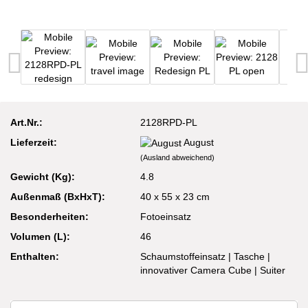
Art.Nr.:
2128RPD-PL
Lieferzeit:
August
(Ausland abweichend)
Gewicht (Kg):
4.8
Außenmaß (BxHxT):
40 x 55 x 23 cm
Besonderheiten:
Fotoeinsatz
Volumen (L):
46
Enthalten:
Schaumstoffeinsatz | Tasche |
innovativer Camera Cube | Suiter