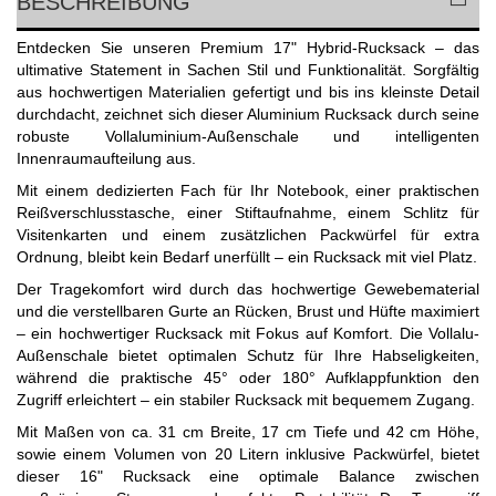
BESCHREIBUNG
Entdecken Sie unseren Premium 17" Hybrid-Rucksack – das
ultimative Statement in Sachen Stil und Funktionalität. Sorgfältig
aus hochwertigen Materialien gefertigt und bis ins kleinste Detail
durchdacht, zeichnet sich dieser Aluminium Rucksack durch seine
robuste Vollaluminium-Außenschale und intelligenten
Innenraumaufteilung aus.
Mit einem dedizierten Fach für Ihr Notebook, einer praktischen
Reißverschlusstasche, einer Stiftaufnahme, einem Schlitz für
Visitenkarten und einem zusätzlichen Packwürfel für extra
Ordnung, bleibt kein Bedarf unerfüllt – ein Rucksack mit viel Platz.
Der Tragekomfort wird durch das hochwertige Gewebematerial
und die verstellbaren Gurte an Rücken, Brust und Hüfte maximiert
– ein hochwertiger Rucksack mit Fokus auf Komfort. Die Vollalu-
Außenschale bietet optimalen Schutz für Ihre Habseligkeiten,
während die praktische 45° oder 180° Aufklappfunktion den
Zugriff erleichtert – ein stabiler Rucksack mit bequemem Zugang.
Mit Maßen von ca. 31 cm Breite, 17 cm Tiefe und 42 cm Höhe,
sowie einem Volumen von 20 Litern inklusive Packwürfel, bietet
dieser 16" Rucksack eine optimale Balance zwischen